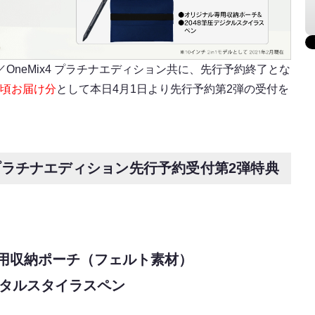
x4／OneMix4 プラチナエディション共に、先行予約終了とな
旬頃お届け分
として本日4月1日より先行予約第2弾の受付を
x4プラチナエディション
先行予約受付第2弾特典
用収納ポーチ（フェルト素材）
ジタルスタイラスペン