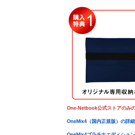
One-Netbook公式ストアの
OneMix4（国内正規版）の詳
OneMix4プラチナエディシ