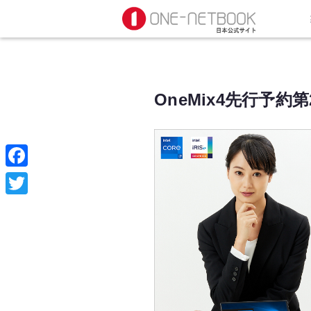
OneMix4先行予約
F
a
T
c
w
e
i
b
t
o
t
o