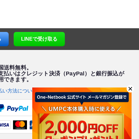
る
LINE
で受け取る
国送料無料。
支払いはクレジット決済（PayPal）と銀行振込が
用できます。
払い方法について >