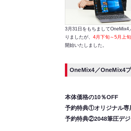
e
k
r
3月31日をもちましてOneMi
りましたが、
4月下旬～5月上
開始いたしました。
OneMix4／OneMi
本体価格の10％OFF
予約特典①オリジナル専
予約特典②2048筆圧デ