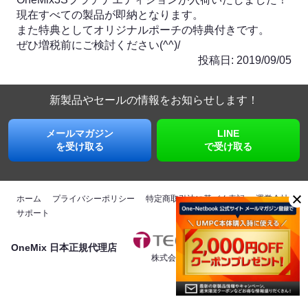
現在すべての製品が即納となります。

また特典としてオリジナルポーチの特典付きです。

ぜひ増税前にご検討ください(^^)/
投稿日:
2019/09/05
新製品やセールの情報を
お知らせします！
メールマガジン
LINE
を受け取る
で受け取る
ホーム
プライバシーポリシー
特定商取引法に基づく表記
運営会社
サポート
OneMix 日本正規代理店
株式会社テックワン