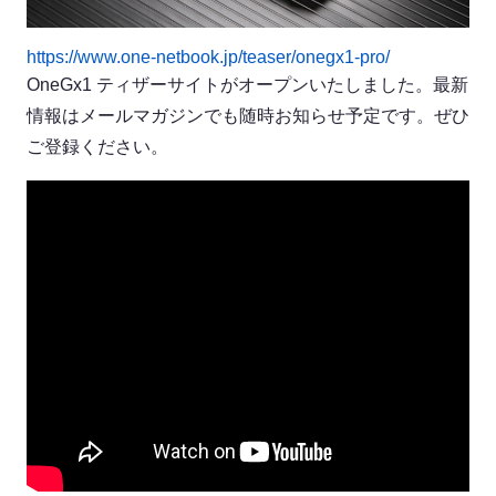
https://www.one-netbook.jp/teaser/onegx1-pro/
OneGx1 ティザーサイトがオープンいたしました。最新
情報はメールマガジンでも随時お知らせ予定です。ぜひ
ご登録ください。