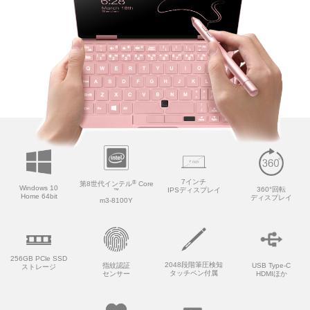
7インチ
®
第8世代インテル
Core
Windows 10
360°回転
IPSディスプレイ
™
Home 64bit
ディスプレイ
m3-8100Y
256GB PCle SSD
2048段階筆圧検知
指紋認証
USB Type-C
ストレージ
タッチペン付属
センサー
HDMIほか